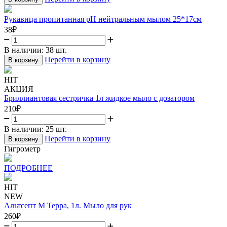
Рукавица пропитанная рН нейтральным мылом 25*17см
38
₽
В наличии:
38 шт.
Перейти в корзину
В корзину
HIT
АКЦИЯ
Бриллиантовая сестричка 1л жидкое мыло с дозатором
210
₽
В наличии:
25 шт.
Перейти в корзину
В корзину
Гигрометр
ПОДРОБНЕЕ
HIT
NEW
Альтсепт М Терра, 1л. Мыло для рук
260
₽