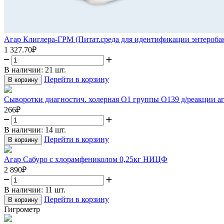
Агар Клиглера-ГРМ (Питат.среда для идентификации энтеробак
1 327.70
₽
В наличии:
21 шт.
Перейти в корзину
В корзину
Сыворотки диагностич. холерная O1 группы О139 д/реакции аг
266
₽
В наличии:
14 шт.
Перейти в корзину
В корзину
Агар Сабуро с хлорамфениколом 0,25кг НИЦФ
2 890
₽
В наличии:
11 шт.
Перейти в корзину
В корзину
Гигрометр